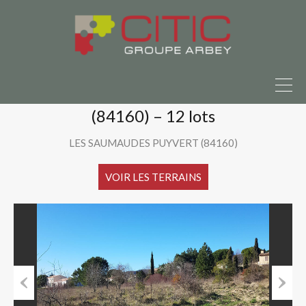
 vendre ?
Parlons-en ici
Accueil
Nos terrains à bâtir
Le Domaine du Lavandin – Puyvert (84160) – 12 lots
Le Domaine du Lavandin – Puyvert
(84160) – 12 lots
LES SAUMAUDES PUYVERT (84160)
VOIR LES TERRAINS