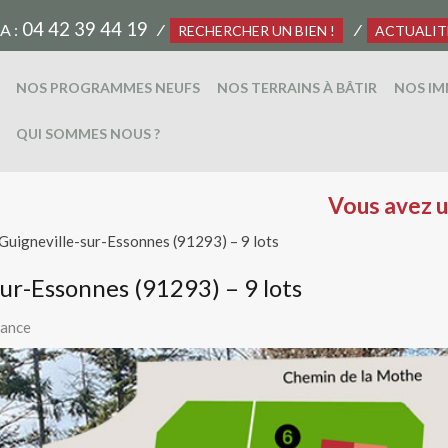
04 42 39 44 19
A :
⁄
⁄
RECHERCHER UN BIEN !
ACTUALIT
NOS PROGRAMMES NEUFS
NOS TERRAINS À BÂTIR
NOS IM
QUI SOMMES NOUS ?
Vous avez un terrain à ven
 Guigneville-sur-Essonnes (91293) – 9 lots
sur-Essonnes (91293) – 9 lots
rance