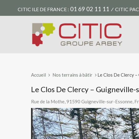
01 69 02 11 11
CITIC ILE DE FRANCE :
⁄
CITIC PAC
Accueil
Nos terrains à bâtir
Le Clos De Clercy –
Le Clos De Clercy – Guigneville-
Rue de la Mothe, 91590 Guigneville-sur-Essonne, F