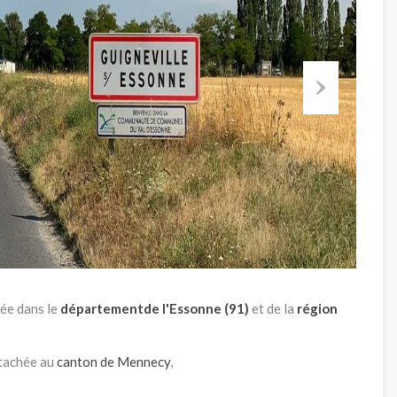
Next
ée dans le
départementde l'Essonne (91)
et de la
région
ttachée au
canton de Mennecy
,