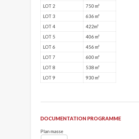
LOT 2
750 m²
LOT 3
636 m²
LOT 4
422m²
LOT 5
406 m²
LOT 6
456 m²
LOT 7
600 m²
LOT 8
538 m²
LOT 9
930 m²
DOCUMENTATION PROGRAMME
Plan masse