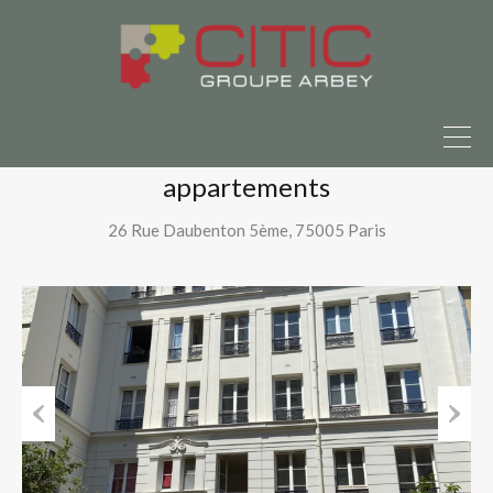
 à vendre ?
Parlons-en ici
Accueil
Nos immeubles rénovés
Rue Daubenton – Paris (75005) – 23 appartements
Rue Daubenton – Paris (75005) – 23
appartements
26 Rue Daubenton 5ème, 75005 Paris
Previous
Next