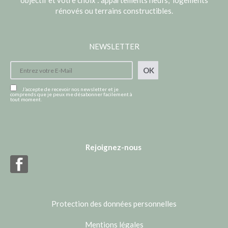
objectif et votre choix : appartements neufs, logements
rénovés ou terrains constructibles.
NEWSLETTER
OK
J’accepte de recevoir nos newsletter et je
comprends que je peux me désabonner facilement à
tout moment.
Rejoignez-nous
Protection des données personnelles
Mentions légales