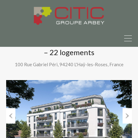
ndre ?
Parlons-en ici
Accueil
Nos programmes neufs
La Roseraie – L’Haÿ-les-Roses (94240) – 22 logements
La Roseraie – L’Haÿ-les-Roses (94240)
– 22 logements
100 Rue Gabriel Péri, 94240 L'Haÿ-les-Roses, France
Previous
Next