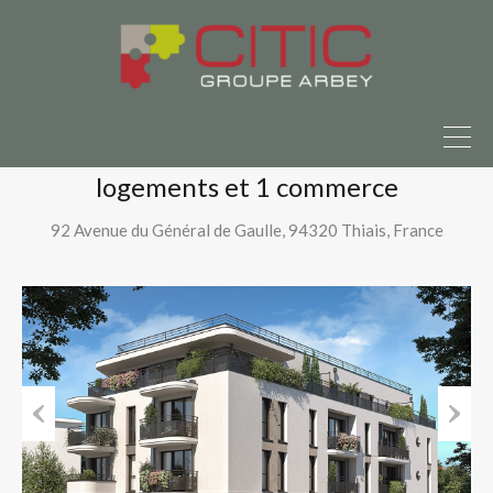
ndre ?
Parlons-en ici
Accueil
Nos programmes neufs
Villa Bazin – Thiais (94320) – 26 logements et 1 commerce
Villa Bazin – Thiais (94320) – 26
logements et 1 commerce
92 Avenue du Général de Gaulle, 94320 Thiais, France
Previous
Next