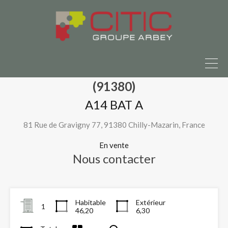
ain à vendre ?
Parlons-en ici
Accueil
Nos programmes neufs
CHILLY GRAVIGNY Chilly-Mazarin (91380)
A14 BAT A
CHILLY GRAVIGNY Chilly-Mazarin
(91380)
A14 BAT A
81 Rue de Gravigny 77, 91380 Chilly-Mazarin, France
En vente
Nous contacter
Habitable
Extérieur
1
46,20
6,30