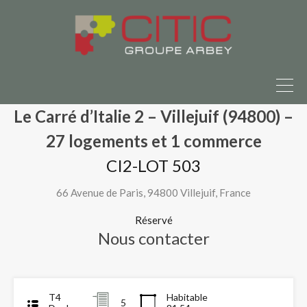
in à vendre ?
Parlons-en ici
Accueil
Nos programmes neufs
Le Carré d’Italie 2 – Villejuif (94800) – 27 logements et 1
commerce
CI2-LOT 503
Le Carré d’Italie 2 – Villejuif (94800) –
27 logements et 1 commerce
CI2-LOT 503
66 Avenue de Paris, 94800 Villejuif, France
Réservé
Nous contacter
T4
Habitable
5