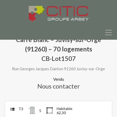
 terrain à vendre ?
Parlons-en ici
Accueil
Nos programmes neufs
Carré Blanc – Juvisy-sur-Orge (91260) – 70 logements
CB-Lot1507
Carré Blanc – Juvisy-sur-Orge
(91260) – 70 logements
CB-Lot1507
Rue Georges Jacques Danton 91260 Juvisy-sur-Orge
Vendu
Nous contacter
Habitable
T3
5
62,30