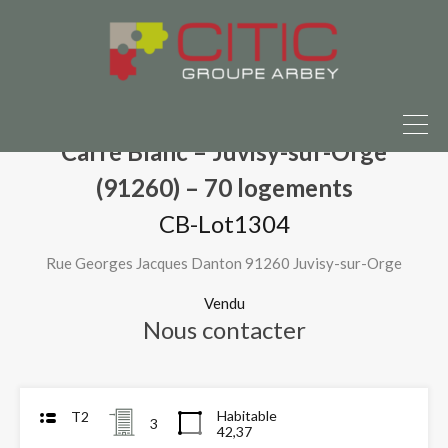
n à vendre ?
Parlons-en ici
Accueil
Nos programmes neufs
Carré Blanc – Juvisy-sur-Orge (91260) – 70 logements
CB-Lot1304
Carré Blanc – Juvisy-sur-Orge
(91260) – 70 logements
CB-Lot1304
Rue Georges Jacques Danton 91260 Juvisy-sur-Orge
Vendu
Nous contacter
Habitable
T2
3
42,37